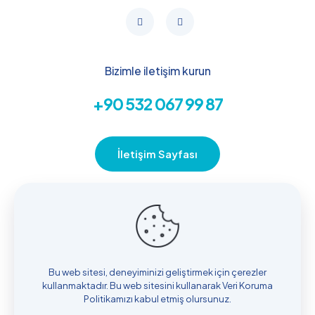
Bizimle iletişim kurun
+90 532 067 99 87
İletişim Sayfası
Yararlı Linkler
Biz Kimiz
IV Tedaviler
Bu web sitesi, deneyiminizi geliştirmek için çerezler
Doğal Tedaviler
kullanmaktadır. Bu web sitesini kullanarak
Veri Koruma
Kök Tanılar
Politikamızı
kabul etmiş olursunuz.