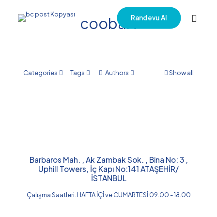
Randevu Al
coobart
Categories
Tags
Authors
Show all
Barbaros Mah. , Ak Zambak Sok. , Bina No: 3 ,
Uphill Towers, İç Kapı No:141 ATAŞEHİR/
İSTANBUL​
Çalışma Saatleri: HAFTA İÇİ ve CUMARTESİ 09.00 - 18.00