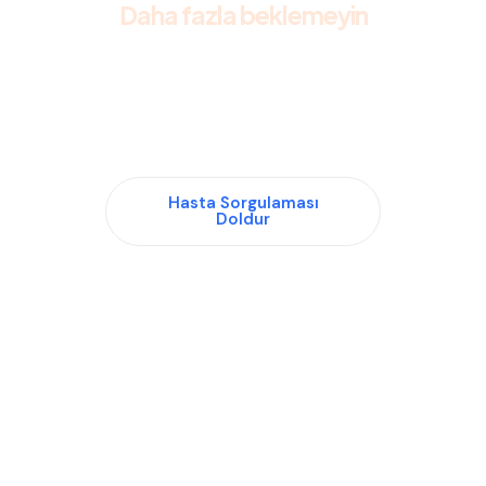
Daha fazla beklemeyin
sağlıklı bir yaşama adım
atmak için bugünden
randevu alın!
Hasta Sorgulaması
Doldur