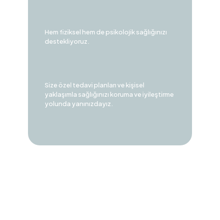
Hem fiziksel hem de psikolojik sağlığınızı
destekliyoruz.
Size özel tedavi planları ve kişisel
yaklaşımla sağlığınızı koruma ve iyileştirme
yolunda yanınızdayız.