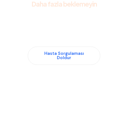
Daha fazla beklemeyin
sağlıklı bir yaşama adım
atmak için bugünden
randevu alın!
Hasta Sorgulaması
Doldur