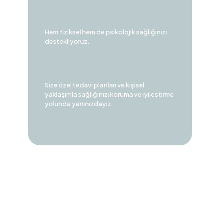
Hem fiziksel hem de psikolojik sağlığınızı
destekliyoruz.
Size özel tedavi planları ve kişisel
yaklaşımla sağlığınızı koruma ve iyileştirme
yolunda yanınızdayız.